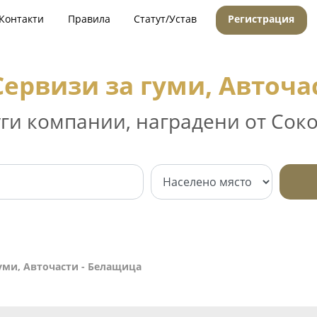
Контакти
Правила
Статут/Устав
Регистрация
Сервизи за гуми, Авточа
уги компании, наградени от Соко
уми, Авточасти - Белащица