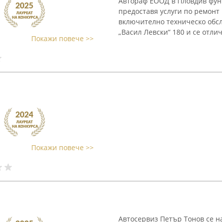
Автораф ЕООД в Пловдив функ
предоставя услуги по ремонт
включително техническо обсл
„Васил Левски“ 180 и се отли
Покажи повече >>
Покажи повече >>
Автосервиз Петър Тонов се н