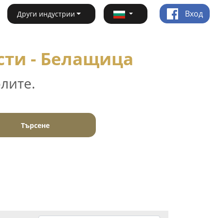
Вход
Други индустрии
сти - Белащица
лите.
Търсене