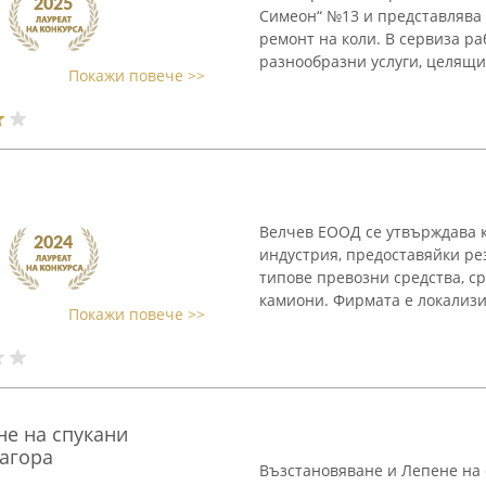
Симеон“ №13 и представлява 
ремонт на коли. В сервиза р
разнообразни услуги, целящи 
Покажи повече >>
Велчев ЕООД се утвърждава к
индустрия, предоставяйки ре
типове превозни средства, с
камиони. Фирмата е локализир
Покажи повече >>
не на спукани
Загора
Възстановяване и Лепене на с