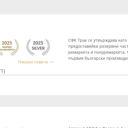
СФК Трак се утвърждава като
предоставяйки резервни част
ремаркета и полуремаркета. 
първия български производит
Покажи повече >>
71)