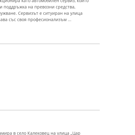
ционира като автомобилен сервиз, който
 и поддръжка на превозни средства,
ужване. Сервизът е ситуиран на улица
чава със своя професионализъм ...
амира в село Калековец на улица „Цар