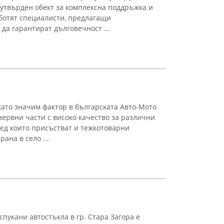
утвърден обект за комплексна поддръжка и
аботят специалисти, предлагащи
да гарантират дълговечност ...
ато значим фактор в българската Авто-Мото
зервни части с високо качество за различни
ред които присъстват и тежкотоварни
ана в село ...
пукани автостъкла в гр. Стара Загора е