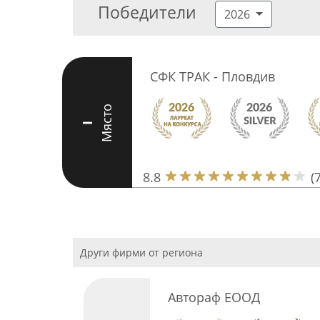
Победители
2026
СФК ТРАК - Пловдив
Място
I
8.8
(
Други фирми от региона
Автораф ЕООД