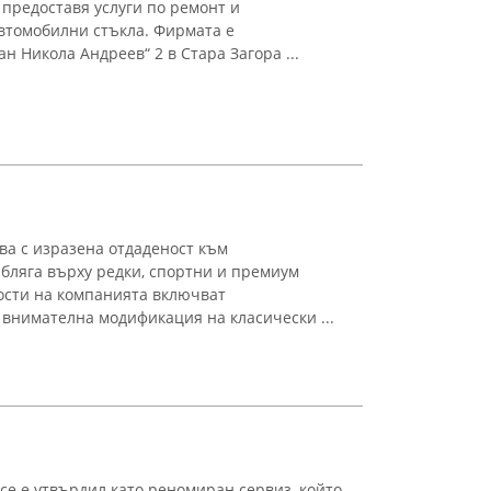
 предоставя услуги по ремонт и
втомобилни стъкла. Фирмата е
н Никола Андреев“ 2 в Стара Загора ...
ва с изразена отдаденост към
абляга върху редки, спортни и премиум
ости на компанията включват
внимателна модификация на класически ...
се е утвърдил като реномиран сервиз, който