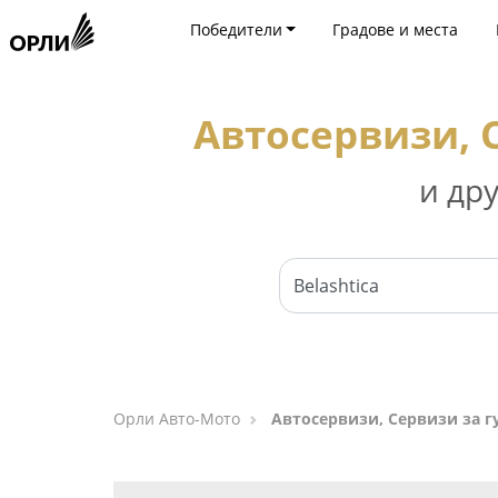
Победители
Градове и места
Автосервизи, 
и др
Орли Aвто-Mото
Автосервизи, Сервизи за г