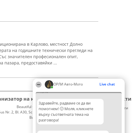
зиционирана в Карлово, местност Долно
ферата на годишните технически прегледи на
Със значителен професионален опит,
а пазара, предоставяйки ...
ОРЛИ Aвто-Mото
Live chat
15:10
анизатор на класиране
Класация
Контакти
Здравейте, радваме се да ви
Beautiful Company S.R.L.
Победители
Контакти
помогнем! 🙂 Моля, кликнете
 Nr. 2, Bl. A30, Sc. A, Et. 4, Ap. 13
Списък
върху съответната тема на
București 53-238
на
разговора!
CUI 36737675
всички
победители