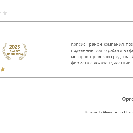
Копсис Транс е компания, по
поделение, която работи в с
моторни превозни средства. 
фирмата е доказан участник н
Орг
BulevardulAleea Timișul De Sus