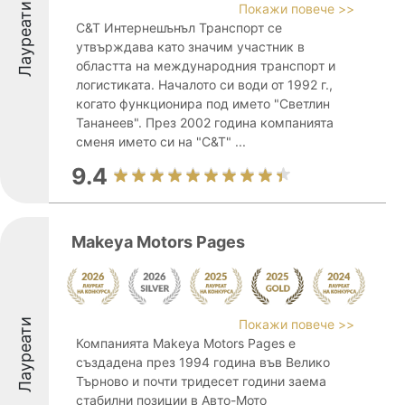
Лауреати
Покажи повече >>
С&Т Интернешънъл Транспорт се
утвърждава като значим участник в
областта на международния транспорт и
логистиката. Началото си води от 1992 г.,
когато функционира под името "Светлин
Тананеев". През 2002 година компанията
сменя името си на "С&Т" ...
9.4
Makeya Motors Pages
Лауреати
Покажи повече >>
Компанията Makeya Motors Pages е
създадена през 1994 година във Велико
Търново и почти тридесет години заема
стабилни позиции в Авто-Мото