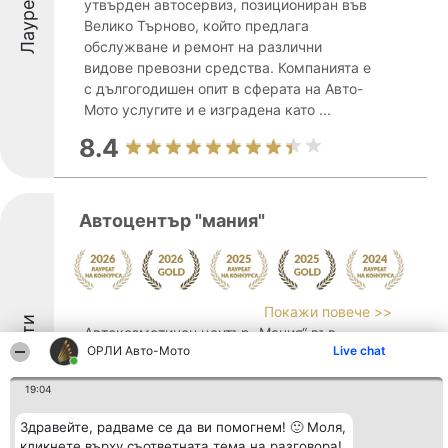
Лауреати
утвърден автосервиз, позициониран във
Велико Търново, който предлага
обслужване и ремонт на различни
видове превозни средства. Компанията е
с дългогодишен опит в сферата на Авто-
Мото услугите и е изградена като ...
8.4
Автоцентър "мания"
Покажи повече >>
Лауреати
Автокозметичен център „Мания“ във
ОРЛИ Aвто-Mото
Live chat
Велико Търново функционира като
установена локация за цялостна
19:04
автомобилна грижа, основана през 2005
година. Комплексът се намира удобно на
Здравейте, радваме се да ви помогнем! 🙂 Моля,
път Е772 между Велико Търново и
кликнете върху съответната тема на разговора!