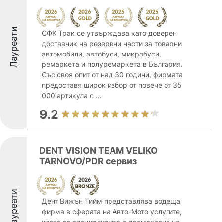
Лауреати
СФК Трак се утвърждава като доверен
доставчик на резервни части за товарни
автомобили, автобуси, микробуси,
ремаркета и полуремаркета в България.
Със своя опит от над 30 години, фирмата
предоставя широк избор от повече от 35
000 артикула с ...
9.2
DENT VISION TEAM VELIKO
TARNOVO/PDR сервиз
Лауреати
Дент Вижън Тийм представлява водеща
фирма в сферата на Авто-Мото услугите,
която се специализира в премахване на