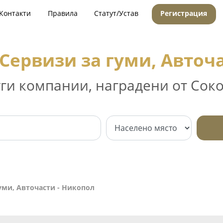
Контакти
Правила
Статут/Устав
Регистрация
Сервизи за гуми, Авточ
уги компании, наградени от Соко
уми, Авточасти - Никопол