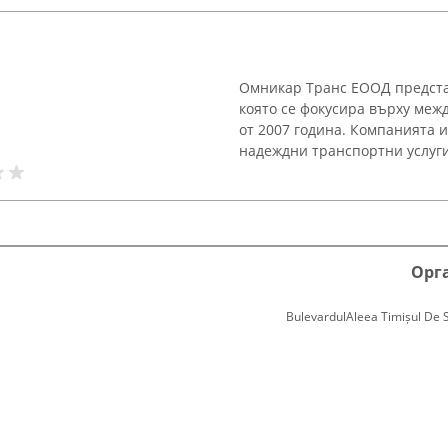
Омникар Транс ЕООД предста
която се фокусира върху меж
от 2007 година. Компанията 
надеждни транспортни услуги,
Орг
BulevardulAleea Timișul De Sus