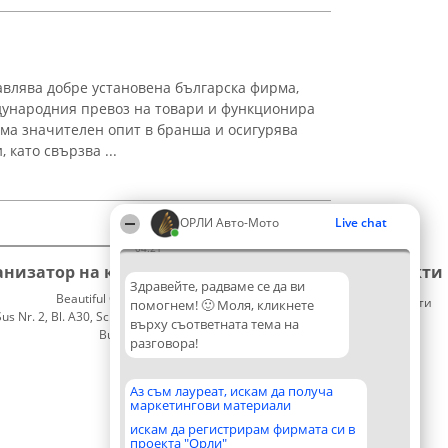
влява добре установена българска фирма,
дународния превоз на товари и функционира
има значителен опит в бранша и осигурява
 като свързва ...
ОРЛИ Aвто-Mото
Live chat
04:21
анизатор на класиране
Класация
Контакти
Здравейте, радваме се да ви
Beautiful Company S.R.L.
Победители
Контакти
помогнем! 🙂 Моля, кликнете
 Nr. 2, Bl. A30, Sc. A, Et. 4, Ap. 13
Списък
върху съответната тема на
București 53-238
на
разговора!
CUI 36737675
всички
победители
Правила
Аз съм лауреат, искам да получа
маркетингови материали
Статут/
Устав
искам да регистрирам фирмата си в
проекта "Орли"
Политика