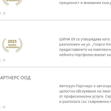
прецизност и внимание към де
ШИНА 09 се утвърждава като ц
разположен на ул. „Георги К
предоставянето на комплексн
нейното портфолио влизат как
ПАРТНЕРС ООД
Автогруп-Партнерс е автосерв
цялостно обслужване на леки
от професионални услуги. Сер
и разполага със съвременно о