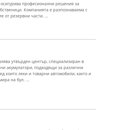
то осигурява професионални решения за
бственици. Компанията е разпознаваема с
 от резервни части, ...
влява утвърден център, специализиран в
ени акумулатори, подходящи за различни
ед които леки и товарни автомобили, както и
ира на бул. ...