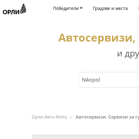
Победители
Градове и места
Автосервизи, 
и др
Орли Aвто-Mото
Автосервизи, Сервизи за г