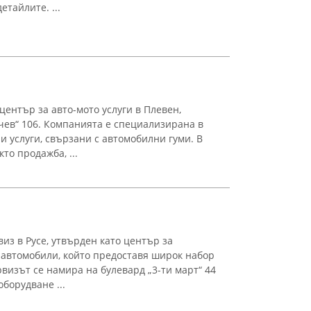
тайлите. ...
ентър за авто-мото услуги в Плевен,
очев“ 106. Компанията е специализирана в
и услуги, свързани с автомобилни гуми. В
то продажба, ...
из в Русе, утвърден като център за
 автомобили, който предоставя широк набор
визът се намира на булевард „3-ти март“ 44
борудване ...