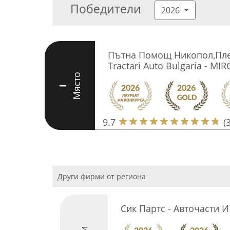
Победители
2026
Пътна Помощ Никопол,Пле
Tractari Auto Bulgaria - MI
Място
I
9.7
(
Други фирми от региона
Сик Партс - Авточасти И