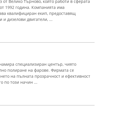
 от Велико Търново, който работи в сферата
от 1992 година. Компанията има
ава квалифициран екип, предоставящ
 и дизелови двигатели, ...
се намира специализиран център, чиято
лно полиране на фарове. Фирмата се
нето на пълната прозрачност и ефективност
о по този начин ...