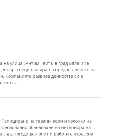
 на улица „Антим I-ви“ 8 в град Бяла и се
център, специализиран в предоставянето на
ли. Компанията развива дейността си в
 като ...
 Тапициране на тавани, кори и колонки на
рофесионално обновяване на интериора на
а с дългогодишен опит и работи с изразена