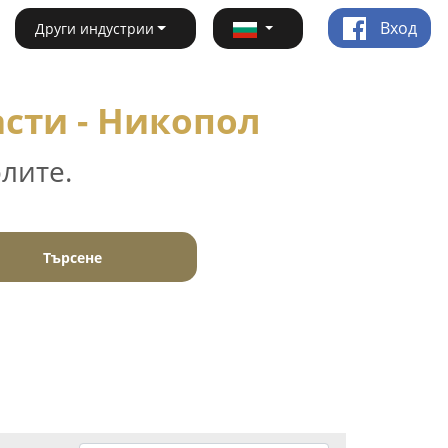
Вход
Други индустрии
асти - Никопол
лите.
Търсене