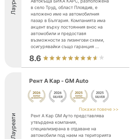
Лауреати
Автокъща БИКА КАРС, разположена
в село Труд, област Пловдив, е
наложено име на автомобилния
пазар в България. Компанията има
акцент върху постоянния внос на
автомобили и предоставя
възможности за лизингови схеми,
осигурявайки също гаранция ...
8.6
Рент А Кар - GM Auto
Покажи повече >>
Лауреати
Рент А Кар GM Ауто представлява
утвърдена компания,
специализирана в отдаване на
автомобили под наем на територията