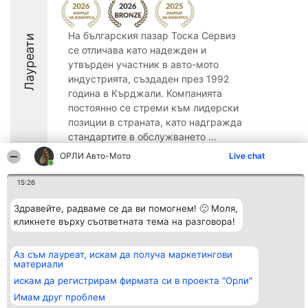
На българския пазар Тоска Сервиз
Лауреати
се отличава като надежден и
утвърден участник в авто-мото
индустрията, създаден през 1992
година в Кърджали. Компанията
постоянно се стреми към лидерски
позиции в страната, като надгражда
стандартите в обслужването ...
ОРЛИ Aвто-Mото
Live chat
8.7
15:26
Здравейте, радваме се да ви помогнем! 🙂 Моля,
Организатор на
Класация
Контакти
класиране
кликнете върху съответната тема на разговора!
Победители
Контакти
Beautiful Company S.R.L.
Списък на
BulevardulAleea Timișul De
всички
Sus Nr. 2, Bl. A30, Sc. A, Et.
победители
Аз съм лауреат, искам да получа маркетингови
4, Ap. 13
Правила
материали
București 53-238
Статут/Устав
искам да регистрирам фирмата си в проекта "Орли"
CUI 36737675
Политика за
поверителност
Имам друг проблем