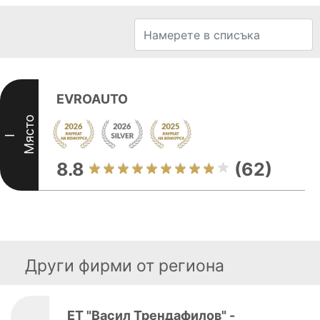
EVROAUTO
Място
I
8.8
(62)
Други фирми от региона
ЕТ "Васил Трендафилов" -