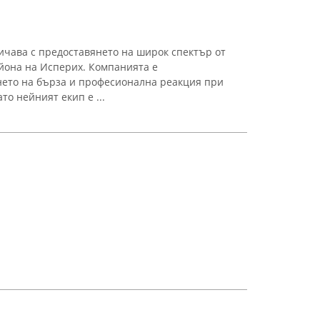
чава с предоставянето на широк спектър от
айона на Исперих. Компанията е
нето на бърза и професионална реакция при
то нейният екип е ...