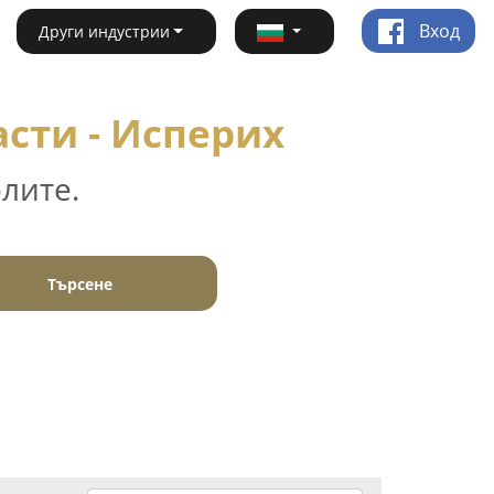
Вход
Други индустрии
асти - Исперих
лите.
Търсене