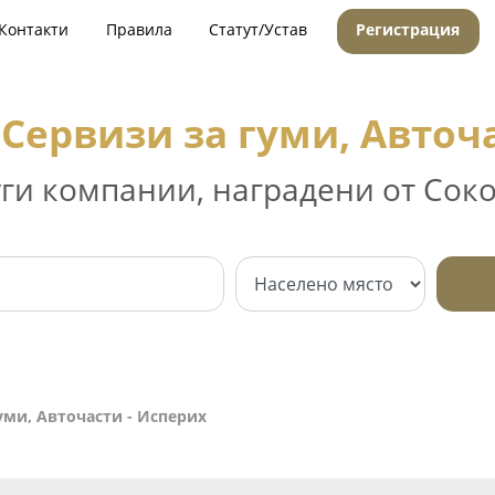
Контакти
Правила
Статут/Устав
Регистрация
Сервизи за гуми, Авточ
уги компании, наградени от Соко
уми, Авточасти - Исперих