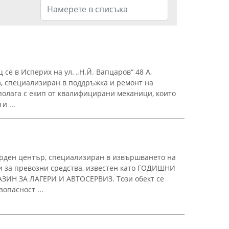
се в Исперих на ул. „Н.Й. Вапцаров“ 48 А,
, специализиран в поддръжка и ремонт на
олага с екип от квалифицирани механици, които
и ...
рден център, специализиран в извършването на
и за превозни средства, известен като ГОДИШНИ
ИН ЗА ЛАГЕРИ И АВТОСЕРВИЗ. Този обект се
опасност ...