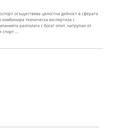
рспорт осъществява цялостна дейност в сферата
то комбинира техническа експертиза с
панията разполага с богат опит, натрупан от
 спорт ...