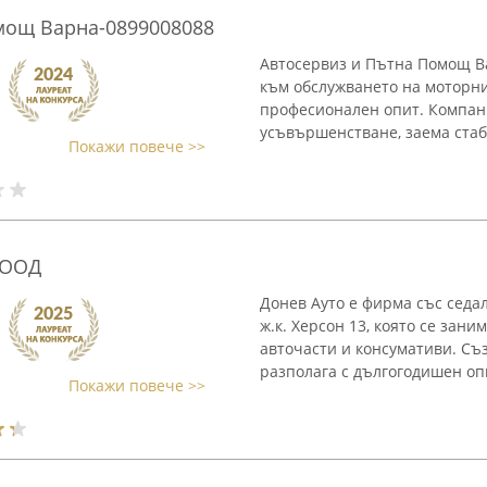
мощ Варна-0899008088
Автосервиз и Пътна Помощ Ва
към обслужването на моторни
професионален опит. Компани
усъвършенстване, заема стаб
Покажи повече >>
 ООД
Донев Ауто е фирма със седа
ж.к. Херсон 13, която се зан
авточасти и консумативи. Съ
разполага с дългогодишен опи
Покажи повече >>