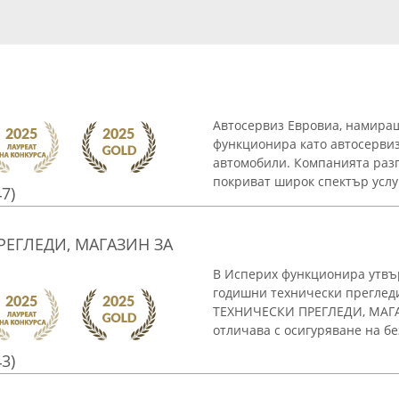
Автосервиз Евровиа, намиращ 
функционира като автосервиз
автомобили. Компанията разп
покриват широк спектър услуг
47)
ЕГЛЕДИ, МАГАЗИН ЗА
В Исперих функционира утвъ
годишни технически преглед
ТЕХНИЧЕСКИ ПРЕГЛЕДИ, МАГАЗ
отличава с осигуряване на без
43)