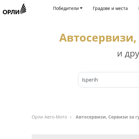
Победители
Градове и места
Автосервизи, 
и др
Орли Aвто-Mото
Автосервизи, Сервизи за г