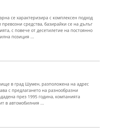
рна се характеризира с комплексен подход
 превозни средства, базирайки се на дълъг
ята, с повече от десетилетие на постоянно
илна позиция ...
лище в град Шумен, разположена на адрес
имава с предлагането на разнообразни
здадена през 1995 година, компанията
т в автомобилния ...