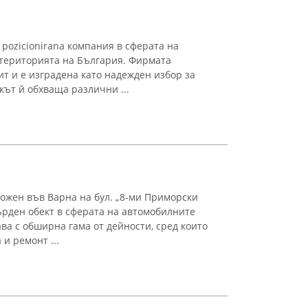
 pozicionirana компания в сферата на
а територията на България. Фирмата
ит и е изградена като надежден избор за
кът й обхваща различни ...
ожен във Варна на бул. „8-ми Приморски
върден обект в сферата на автомобилните
ва с обширна гама от дейности, сред които
и ремонт ...