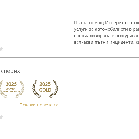
Пътна помощ Исперих се отли
услуги за автомобилисти в р
специализирана в осигурява
всякакви пътни инциденти, ка
Исперих
Покажи повече >>