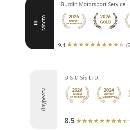
Burdin Motorsport Service
Място
III
9.4
(
D & D SiS LTD.
Лауреати
8.5