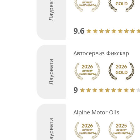
Лауреати
9.6
Автосервиз Фикскар
Лауреати
9
Alpine Motor Oils
Лауреати