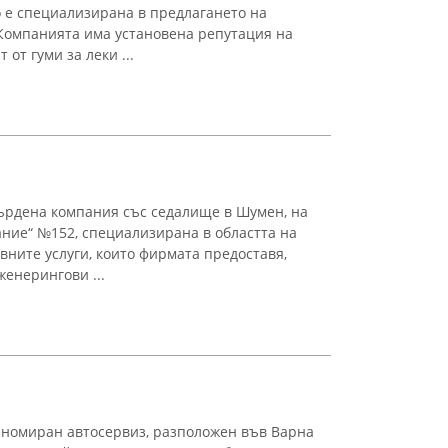
о е специализирана в предлагането на
Компанията има установена репутация на
от гуми за леки ...
ърдена компания със седалище в Шумен, на
ание“ №152, специализирана в областта на
вните услуги, които фирмата предоставя,
енерингови ...
номиран автосервиз, разположен във Варна