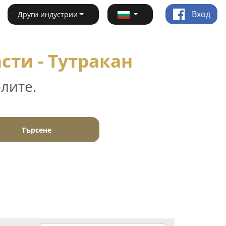
Вход
Други индустрии
сти - Тутракан
лите.
Търсене