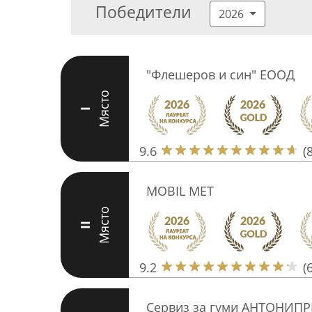
Победители
2026
"Флешеров и син" ЕООД
Място
I
9.6
(
МОBIL MET
Място
II
9.2
(
Сервиз за гуми АНТОНИПР