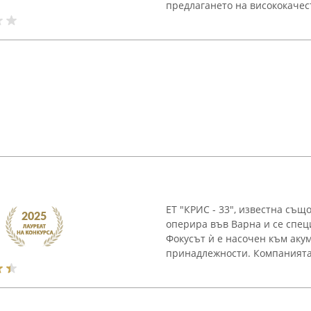
предлагането на висококачест
ЕТ "КРИС - 33", известна същ
оперира във Варна и се спец
Фокусът ѝ е насочен към акум
принадлежности. Компанията 