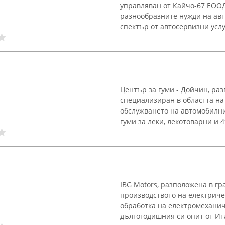
управляван от Кайчо-67 ЕООД
разнообразните нужди на ав
спектър от автосервизни услуг
Център за гуми - Дойчин, раз
специализиран в областта на
обслужването на автомобилни 
гуми за леки, лекотоварни и 4
IBG Motors, разположена в гр
производството на електриче
обработка на електромехани
дългогодишния си опит от Ита