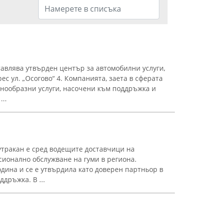
авлява утвърден център за автомобилни услуги,
ес ул. „Осогово“ 4. Компанията, заета в сферата
знообразни услуги, насочени към поддръжка и
..
тракан е сред водещите доставчици на
сионално обслужване на гуми в региона.
одина и се е утвърдила като доверен партньор в
дръжка. В ...