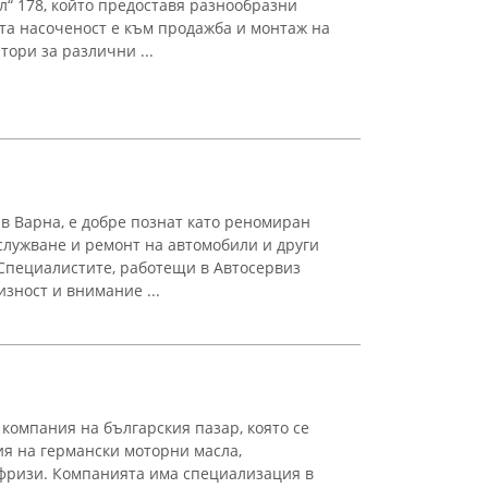
л“ 178, който предоставя разнообразни
та насоченост е към продажба и монтаж на
тори за различни ...
в Варна, е добре познат като реномиран
лужване и ремонт на автомобили и други
Специалистите, работещи в Автосервиз
изност и внимание ...
а компания на българския пазар, която се
ия на германски моторни масла,
фризи. Компанията има специализация в