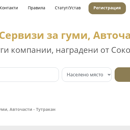
Контакти
Правила
Статут/Устав
Регистрация
Сервизи за гуми, Авточа
уги компании, наградени от Соко
уми, Авточасти - Тутракан