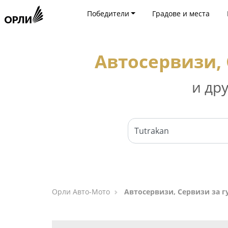
Победители
Градове и места
Автосервизи, 
и др
Орли Aвто-Mото
Автосервизи, Сервизи за г