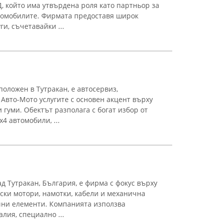
, който има утвърдена роля като партньор за
томобилите. Фирмата предоставя широк
и, съчетавайки ...
положен в Тутракан, е автосервиз,
 Авто-Мото услугите с основен акцент върху
гуми. Обектът разполага с богат избор от
х4 автомобили, ...
ад Тутракан, България, е фирма с фокус върху
ски мотори, намотки, кабели и механична
чни елементи. Компанията използва
лия, специално ...