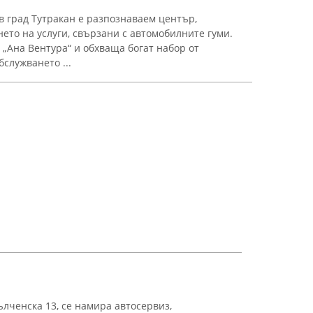
 град Тутракан е разпознаваем център,
ето на услуги, свързани с автомобилните гуми.
 „Ана Вентура“ и обхваща богат набор от
служването ...
ълченска 13, се намира автосервиз,