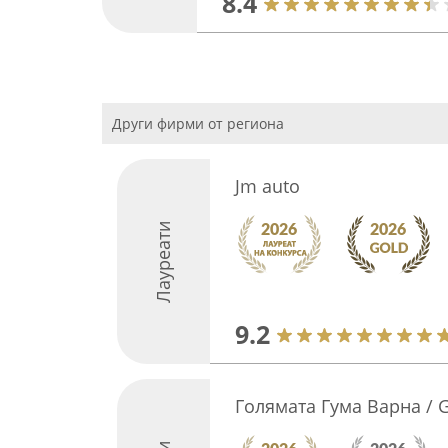
8.4
Други фирми от региона
Jm auto
Лауреати
9.2
Голямата Гума Варна / 