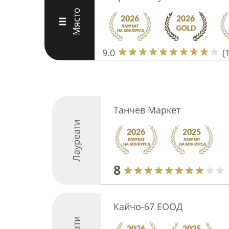
Място
III
9.0
(
Танчев Маркет
Лауреати
8
Кайчо-67 ЕООД