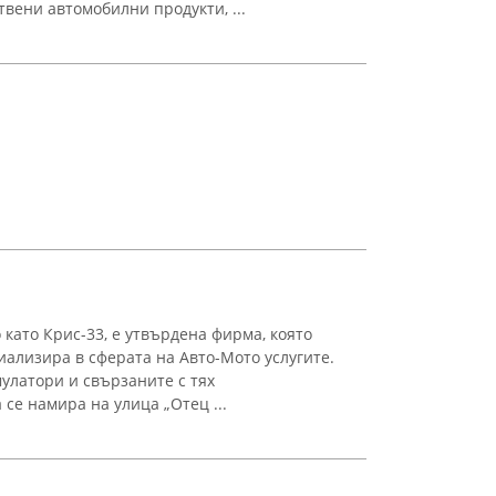
вени автомобилни продукти, ...
о като Крис-33, е утвърдена фирма, която
иализира в сферата на Авто-Мото услугите.
улатори и свързаните с тях
се намира на улица „Отец ...