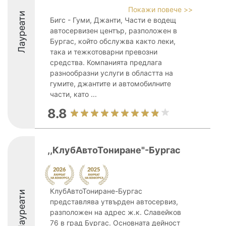
Покажи повече >>
Лауреати
Бигс - Гуми, Джанти, Части е водещ
автосервизен център, разположен в
Бургас, който обслужва както леки,
така и тежкотоварни превозни
средства. Компанията предлага
разнообразни услуги в областта на
гумите, джантите и автомобилните
части, като ...
8.8
,,КлубАвтоТониране"-Бургас
КлубАвтоТониране-Бургас
Лауреати
представлява утвърден автосервиз,
разположен на адрес ж.к. Славейков
76 в град Бургас. Основната дейност