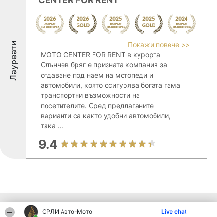
CENTER FOR RENT
Лауреати
Покажи повече >>
MOTO CENTER FOR RENT в курорта
Слънчев бряг е призната компания за
отдаване под наем на мотопеди и
автомобили, която осигурява богата гама
транспортни възможности на
посетителите. Сред предлаганите
варианти са както удобни автомобили,
така ...
9.4
Други фирми от региона
ОРЛИ Aвто-Mото
Live chat