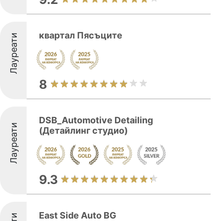
квартал Пясъците
Лауреати
8
DSB_Automotive Detailing
Лауреати
(Детайлинг студио)
9.3
East Side Auto BG