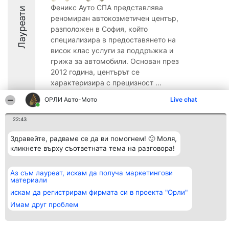
Феникс Ауто СПА представлява
Лауреати
реномиран автокозметичен център,
разположен в София, който
специализира в предоставянето на
висок клас услуги за поддръжка и
грижа за автомобили. Основан през
2012 година, центърът се
характеризира с прецизност ...
ОРЛИ Aвто-Mото
Live chat
22:43
Организатор на
Класация
Контакти
Здравейте, радваме се да ви помогнем! 🙂 Моля,
класиране
Победители
Контакти
кликнете върху съответната тема на разговора!
Beautiful Company S.R.L.
Списък на
BulevardulAleea Timișul De
всички
Sus Nr. 2, Bl. A30, Sc. A, Et.
победители
Аз съм лауреат, искам да получа маркетингови
4, Ap. 13
Правила
материали
București 53-238
Статут/Устав
CUI 36737675
искам да регистрирам фирмата си в проекта "Орли"
Политика за
поверителност
Имам друг проблем