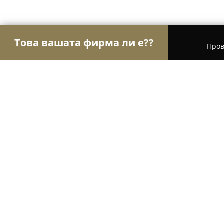
Това вашата фирма ли е??
Пров
Орли Aвто-Mото
Автосервизи, Сервизи за гум
Авточасти и Газови системи "Аут
8.2
(11)
Димитровград, ул.Ромео Ролан 16
Покажи телефонния номер