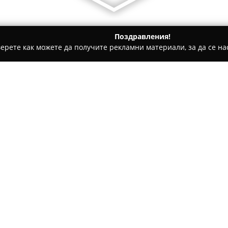
Поздравления!
ерете как можете да получите рекламни материали, за да се нас
и, Авточасти - Димитровград
Авточасти и Газови системи
оПерфект"
Относно компанията:
На адрес ул. Ромео Ролан 16
специализирана в предлагане
индустрия.
Авточасти и Газ
"Авто-Мото" и е позната като
подходящи за различни видо
Компанията е и един от воде
системи, като осигурява нео