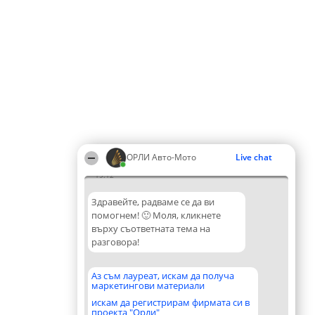
ОРЛИ Aвто-Mото
Live chat
19:12
Здравейте, радваме се да ви
помогнем! 🙂 Моля, кликнете
върху съответната тема на
разговора!
Аз съм лауреат, искам да получа
маркетингови материали
искам да регистрирам фирмата си в
проекта "Орли"