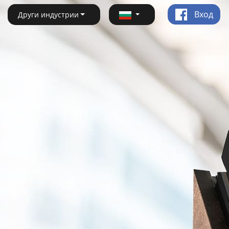
Вход
Други индустрии