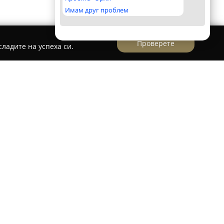
Имам друг проблем
Проверете
ладите на успеха си.
 "АутоПерфект"
 в Димитровград се намира фирма,
то на богат избор от стоки за автомобилната
ови системи "АутоПерфект"
работи в сферата
 доставчик на качествени авточасти,
ве и марки автомобили.
щите доставчици в областта на газовите
бходимите компоненти за монтаж и сервиз.