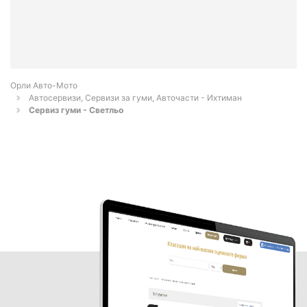
Орли Aвто-Mото
Автосервизи, Сервизи за гуми, Авточасти - Ихтиман
Сервиз гуми - Светльо