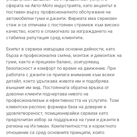
сферата на Авто-Мото индустрията, като акцентът е
поставен върху професионалното обслужване на
автомобилни гуми и джанти. Фирмата има сериозен
стаж и се отличава с постоянен стремеж към високо
качество, което е спомогнало за изграждането на
стабилна репутация сред клиентите.
Екипът в сервиза извършва основни дейности, като
бърза и професионална смяна, монтаж и демонтаж на
гуми, както и прецизен баланс, осигуряващ
безопасност и комфорт по време на движение. При
работата с джанти се прилага внимание към всеки
детайл, което удължава живота им и подобрява
външния им вид. Постоянната обратна връзка от
доволни клиенти подчертава нивото на
професионализъм и ефективността на услугите. Този
клиентски респонс формира база на доверие и
удовлетвореност, позиционирайки сервиза като
предпочитан избор за поддръжка на гуми и джанти в
региона на Ихтиман. Компетентността и коректното
отношение са сред основните принципи, които