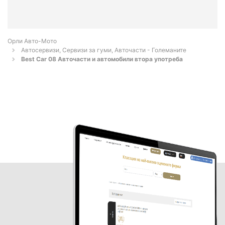
Орли Aвто-Mото
Автосервизи, Сервизи за гуми, Авточасти - Големаните
Best Car 08 Авточасти и автомобили втора употреба