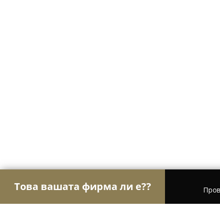
Това вашата фирма ли е??
Пров