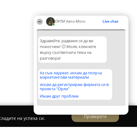
ОРЛИ Aвто-Mото
Live chat
16:56
Здравейте, радваме се да ви
помогнем! 🙂 Моля, кликнете
върху съответната тема на
разговора!
Аз съм лауреат, искам да получа
маркетингови материали
искам да регистрирам фирмата си в
проекта "Орли"
Имам друг проблем
Проверете
ладите на успеха си.