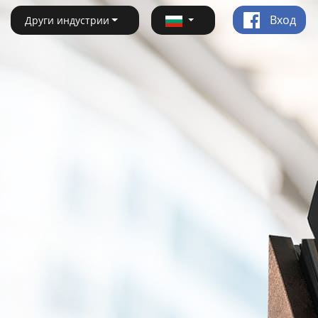
Вход
Други индустрии