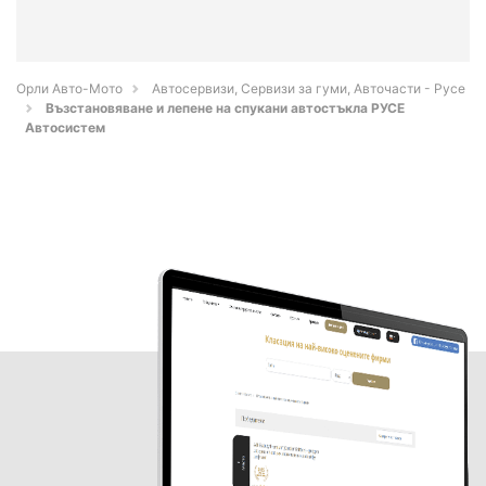
Орли Aвто-Mото
Автосервизи, Сервизи за гуми, Авточасти - Русе
Възстановяване и лепене на спукани автостъкла РУСЕ
Автосистем