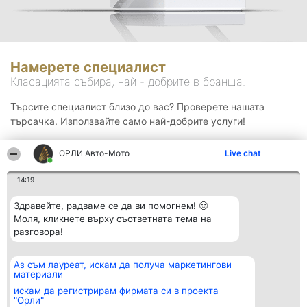
Намерете специалист
Класацията събира, най - добрите в бранша.
Търсите специалист близо до вас? Проверете нашата
търсачка. Използвайте само най-добрите услуги!
ОРЛИ Aвто-Mото
Live chat
Търсене
14:19
Здравейте, радваме се да ви помогнем! 🙂
Моля, кликнете върху съответната тема на
разговора!
Аз съм лауреат, искам да получа маркетингови
Организатор на
Класация
Контакти
материали
класиране
Победители
Контакти
Beautiful Company S.R.L.
Списък на
искам да регистрирам фирмата си в проекта
BulevardulAleea Timișul De
всички
"Орли"
Sus Nr. 2, Bl. A30, Sc. A, Et.
победители