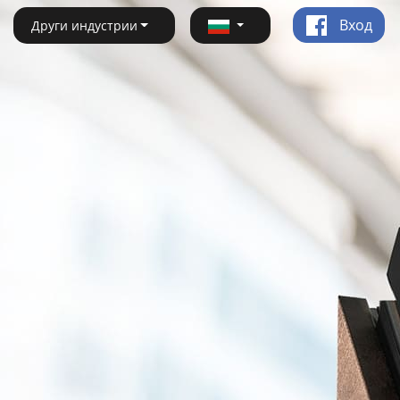
Вход
Други индустрии