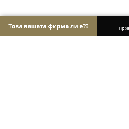
Това вашата фирма ли е??
Пров
Орли Aвто-Mото
Автосервизи, Сервизи за гум
Ауто Хит
8.6
(50)
София, бул. „Европа“ 99