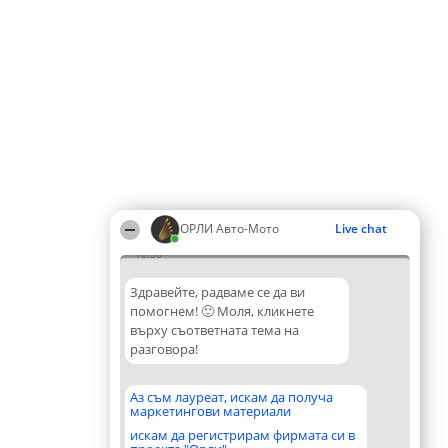
ОРЛИ Aвто-Mото
Live chat
10:30
Здравейте, радваме се да ви
помогнем! 🙂 Моля, кликнете
върху съответната тема на
разговора!
Аз съм лауреат, искам да получа
маркетингови материали
искам да регистрирам фирмата си в