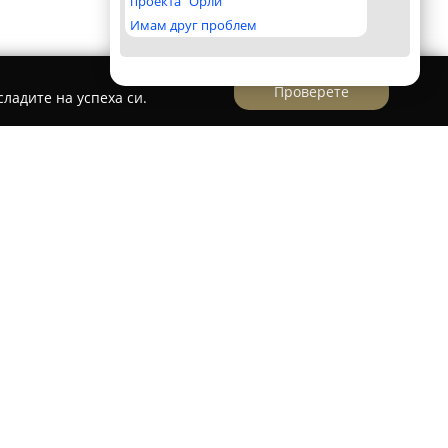
проекта "Орли"
Имам друг проблем
Проверете
ладите на успеха си.
Ауто Хит
се нарежда сред водещите търговски
и върху вноса и дистрибуцията на
ество. Компанията разполага със стабилно
авяйки широка селекция продукти за
 леки и лекотоварни, камиони, автобуси и
хваща части и компоненти за всички основни