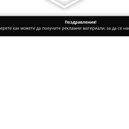
Поздравления!
ерете как можете да получите рекламни материали, за да се нас
и, Авточасти - София
Ауто Хит
Относно компанията:
Създадена през 2002 година,
фирми в България, фокусиран
автокомпоненти с високо кач
пазарно присъствие, предост
Покажи повече >>
автомобили от различен тип –
селскостопанска техника.
Предлаганият асортимент об