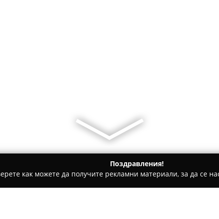
Поздравления!
ерете как можете да получите рекламни материали, за да се нас
и, Авточасти - Мокрище
"ВЕГА 2021" ЕООД - Авто Електро 