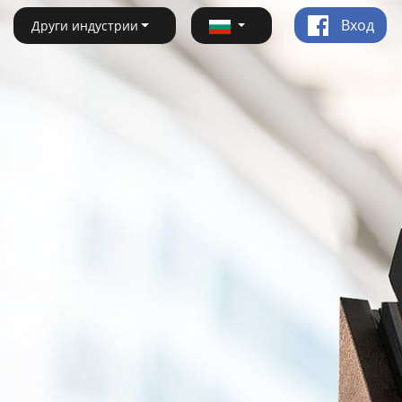
Вход
Други индустрии