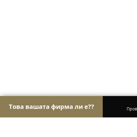
Това вашата фирма ли е??
Пров
Орли Aвто-Mото
Автосервизи, Сервизи за гум