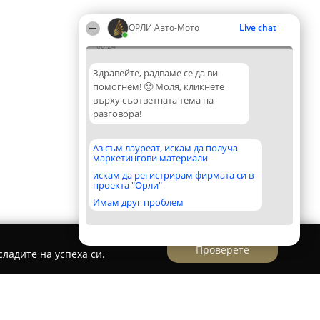
ОРЛИ Aвто-Mото
Live chat
08:24
Здравейте, радваме се да ви
помогнем! 🙂 Моля, кликнете
върху съответната тема на
разговора!
Аз съм лауреат, искам да получа
маркетингови материали
искам да регистрирам фирмата си в
проекта "Орли"
Имам друг проблем
Проверете
ладите на успеха си.
Услуги