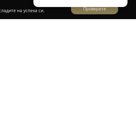
Проверете
ладите на успеха си.
едставлява утвърден център, специализиран
ент върху продажбата и монтажа на
обили. Помещава се на улица „Владая“ 8 в
с предлагането на професионални решения за
е системи в превозни средства.
 високо ниво на отдаденост към качественото
дежден монтаж и функционалност на
ният фокус на сервиза е автомобилната
егриране на съвременни аудиосистеми, които
лствието по време на пътуване. Опитът на