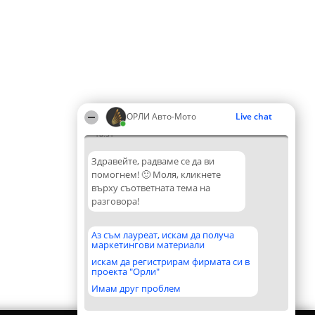
ОРЛИ Aвто-Mото
Live chat
18:51
Здравейте, радваме се да ви
помогнем! 🙂 Моля, кликнете
върху съответната тема на
разговора!
Аз съм лауреат, искам да получа
маркетингови материали
искам да регистрирам фирмата си в
проекта "Орли"
Имам друг проблем