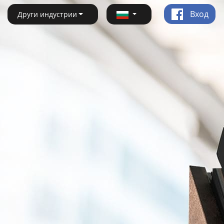
Вход
Други индустрии