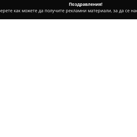
Поздравления!
ерете как можете да получите рекламни материали, за да се нас
и, Авточасти - Пловдив
Сервиз VG Sound Пловдив
Относно компанията:
Сервиз VG Sound Пловдив
пр
в автомобилния сектор с акц
озвучителна техника за автом
град Пловдив и се отличава 
усъвършенстване на звуковит
Екипът на VG Sound работи с
обслужване, осигурявайки на
предлаганата техника. Основ
акустика, предоставяйки инт
подобряват комфорта и удово