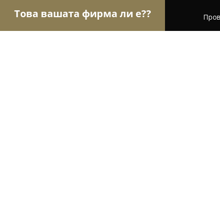
Това вашата фирма ли е??
Пров
Орли Aвто-Mото
Автосервизи, Сервизи за гум
Сервиз VG Sound Пловдив
8.2
(31)
Пловдив, ул. „Владая“ 8
Покажи телефонния номер