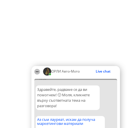
ОРЛИ Aвто-Mото
Live chat
10:58
Здравейте, радваме се да ви
помогнем! 🙂 Моля, кликнете
върху съответната тема на
разговора!
Аз съм лауреат, искам да получа
маркетингови материали