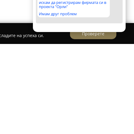
искам да регистрирам фирмата си в
проекта "Орли"
Имам друг проблем
Проверете
ладите на успеха си.
 търсят надежден партньор за гарантиране
л, като
ГТП Ауто Груп
се откроява като такъв
ализиран в осъществяването на годишни
 и се отличава с дългогодишен опит и
а на автосервизните услуги. Компанията
 пълно съответствие с действащите държавни и