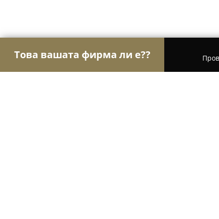
Това вашата фирма ли е??
Пров
Орли Aвто-Mото
Автосервизи, Сервизи за гум
ГТП Ауто Груп
8.8
(79)