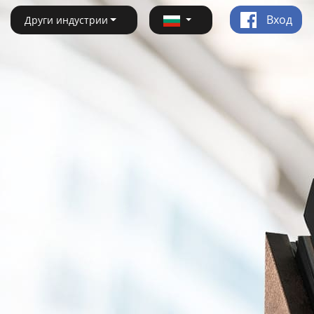
Вход
Други индустрии