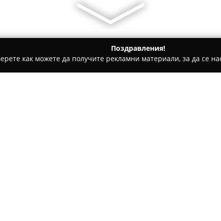
Поздравления!
ерете как можете да получите рекламни материали, за да се нас
и, Авточасти - София
ГТП Ауто Груп
Относно компанията:
Съвременните шофьори често
сигурността на своя автомоби
избор. Този център е специ
технически прегледи в София
Покажи повече >>
утвърдени позиции в областт
предлага услуги, които са в