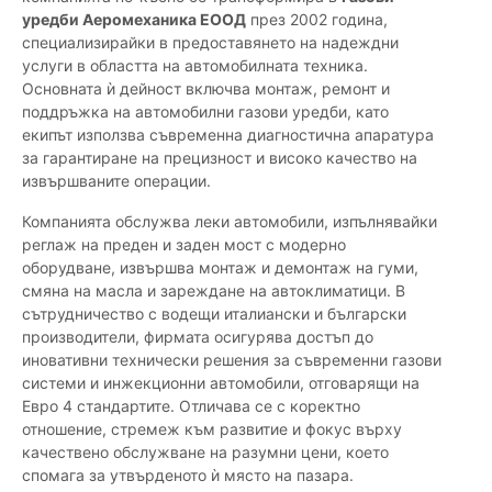
уредби Аеромеханика ЕООД
през 2002 година,
специализирайки в предоставянето на надеждни
услуги в областта на автомобилната техника.
Основната ѝ дейност включва монтаж, ремонт и
поддръжка на автомобилни газови уредби, като
екипът използва съвременна диагностична апаратура
за гарантиране на прецизност и високо качество на
извършваните операции.
Компанията обслужва леки автомобили, изпълнявайки
реглаж на преден и заден мост с модерно
оборудване, извършва монтаж и демонтаж на гуми,
смяна на масла и зареждане на автоклиматици. В
сътрудничество с водещи италиански и български
производители, фирмата осигурява достъп до
иновативни технически решения за съвременни газови
системи и инжекционни автомобили, отговарящи на
Евро 4 стандартите. Отличава се с коректно
отношение, стремеж към развитие и фокус върху
качествено обслужване на разумни цени, което
спомага за утвърденото ѝ място на пазара.