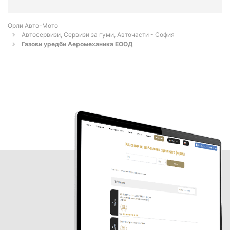
Орли Aвто-Mото
Автосервизи, Сервизи за гуми, Авточасти - София
Газови уредби Аеромеханика ЕООД