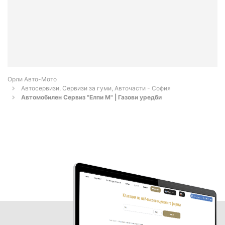
Орли Aвто-Mото
Автосервизи, Сервизи за гуми, Авточасти - София
Автомобилен Сервиз "Елпи М" | Газови уредби