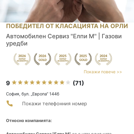
ПОБЕДИТЕЛ ОТ КЛАСАЦИЯТА НА ОРЛИ
Автомобилен Сервиз "Елпи М" | Газови
уредби
Покажи повече >>
9
(71)
София, бул. „Европа“ 144б
Покажи телефонния номер
Относно компанията:
Автомобилен Сервиз "Елпи М"
се е утвърдил като