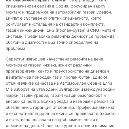
специализиран сервиз в София, фокусиран върху
монтаж и поддръжка на автомобилни газови уредби.
Екипът е съставен от опитни специалисти, които
осигуряват инсталация на стандартни комплекти,
газови инжекциони, LPG (пропан-бутан) и CNG (метан)
системи. Преди всяка ремонтна дейност се провежда
обстойна диагностика за точно определяне на
проблема.
Сервизът извършва качествени ремонти на вече
монтирани газови инжекциони от различни
производители, както и преустройство на дизелови
двигатели за природен газ и пропан-бутан. Едно от
отличителните качества на Автомобилен Сервиз Елпи
М е изборът на утвърдени български и международни
марки газови уредби, гарантиращи безопасност и
високо качество. Всяка уредба и извършен ремонт са
обезпечени с гаранция от сервиза. Професионализмът
и експертният подход на екипа се проявяват в бързото
и ефективно решаване на проблемите, често в
рамките на деня. Освен конкурентни цени и внимание