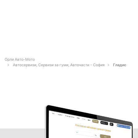
Орли Aвто-Mото
Автосервизи, Сервизи за гуми, Авточасти - София
Гладис