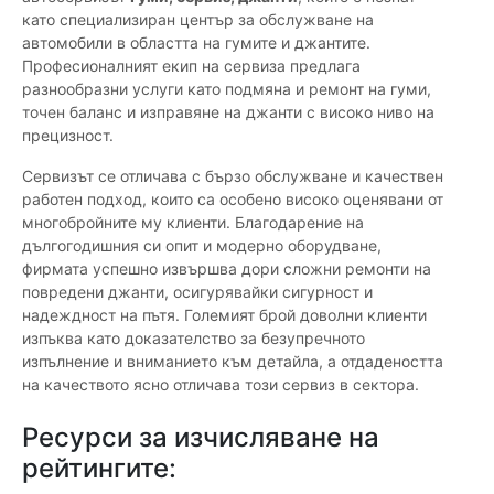
като специализиран център за обслужване на
автомобили в областта на гумите и джантите.
Професионалният екип на сервиза предлага
разнообразни услуги като подмяна и ремонт на гуми,
точен баланс и изправяне на джанти с високо ниво на
прецизност.
Сервизът се отличава с бързо обслужване и качествен
работен подход, които са особено високо оценявани от
многобройните му клиенти. Благодарение на
дългогодишния си опит и модерно оборудване,
фирмата успешно извършва дори сложни ремонти на
повредени джанти, осигурявайки сигурност и
надеждност на пътя. Големият брой доволни клиенти
изпъква като доказателство за безупречното
изпълнение и вниманието към детайла, а отдадеността
на качеството ясно отличава този сервиз в сектора.
Ресурси за изчисляване на
рейтингите: