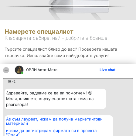
Намерете специалист
Класацията събира, най - добрите в бранша.
Търсите специалист близо до вас? Проверете нашата
търсачка. Използвайте само най-добрите услуги!
ОРЛИ Aвто-Mото
Live chat
Търсене
19:42
Здравейте, радваме се да ви помогнем! 🙂
Моля, кликнете върху съответната тема на
разговора!
Аз съм лауреат, искам да получа маркетингови
Организатор на
Класация
Контакти
материали
класиране
Победители
Контакти
Beautiful Company S.R.L.
Списък на
искам да регистрирам фирмата си в проекта
BulevardulAleea Timișul De
всички
"Орли"