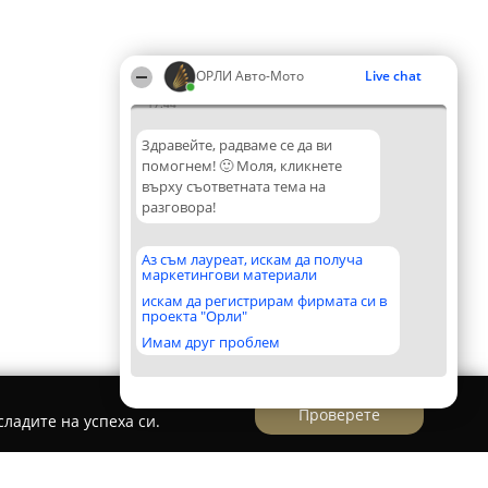
ОРЛИ Aвто-Mото
Live chat
17:44
Здравейте, радваме се да ви
помогнем! 🙂 Моля, кликнете
върху съответната тема на
разговора!
Аз съм лауреат, искам да получа
маркетингови материали
искам да регистрирам фирмата си в
проекта "Орли"
Имам друг проблем
Проверете
ладите на успеха си.