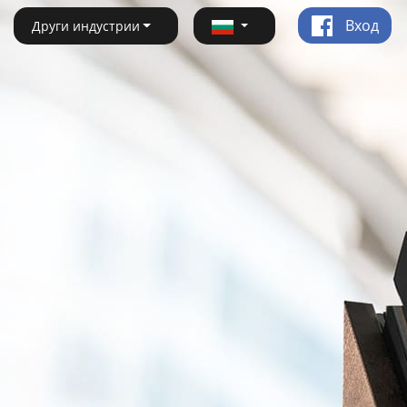
Вход
Други индустрии