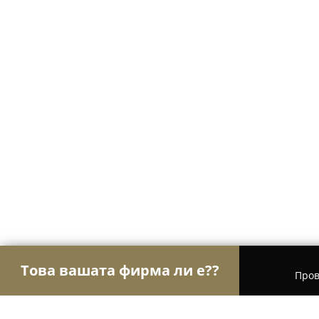
Това вашата фирма ли е??
Пров