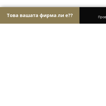
Това вашата фирма ли е??
Пров
Орли Aвто-Mото
Автосервизи, Сервизи за гум
Дизел сервиз Камено
9.4
(56)
Камено, Камено