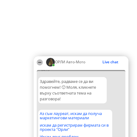
ОРЛИ Aвто-Mото
Live chat
04:15
Здравейте, радваме се да ви
помогнем! 🙂 Моля, кликнете
върху съответната тема на
разговора!
Аз съм лауреат, искам да получа
маркетингови материали
искам да регистрирам фирмата си в
проекта "Орли"
Имам друг проблем