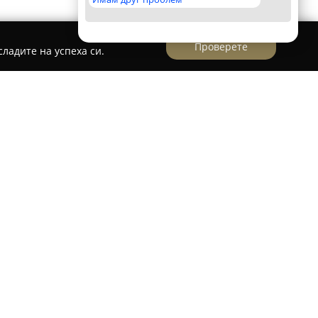
Проверете
ладите на успеха си.
-2" ЕООД
оперира като реномиран автосервиз
н в поддръжката на дизелови автомобили.
а диагностика и ремонт на
 различни видове превозни средства.
ено изпълнява специализирани дейности като
елови горивонагнетателни помпи и дюзи за
арни превозни средства, както и автобуси. В
менна диагностична техника и стендове,