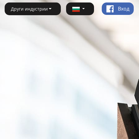
Вход
Други индустрии