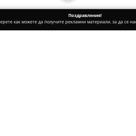
Поздравления!
ерете как можете да получите рекламни материали, за да се нас
и, Авточасти - Камено
Дизел сервиз Камено
Относно компанията:
Дизел сервиз Камено "Хари
в град Камено, специализира
Сервизът се занимава с пълн
горивонагнетателни помпи за
Покажи повече >>
Екипът на Дизел сервиз Кам
настройка и поправка на диз
леки коли, лекотоварни и тов
работата си използват съвре