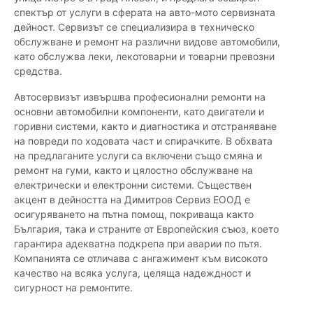
спектър от услуги в сферата на авто-мото сервизната
дейност. Сервизът се специализира в техническо
обслужване и ремонт на различни видове автомобили,
като обслужва леки, лекотоварни и товарни превозни
средства.
Автосервизът извършва професионални ремонти на
основни автомобилни компоненти, като двигатели и
горивни системи, както и диагностика и отстраняване
на повреди по ходовата част и спирачките. В обхвата
на предлаганите услуги са включени също смяна и
ремонт на гуми, както и цялостно обслужване на
електрически и електронни системи. Съществен
акцент в дейността на Димитров Сервиз ЕООД е
осигуряването на пътна помощ, покриваща както
България, така и страните от Европейския съюз, което
гарантира адекватна подкрепа при аварии по пътя.
Компанията се отличава с ангажимент към високото
качество на всяка услуга, целяща надеждност и
сигурност на ремонтите.