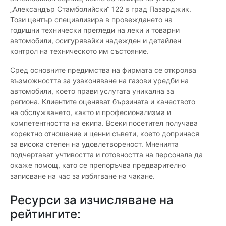
„Александър Стамболийски“ 122 в град Пазарджик.
Този център специализира в провеждането на
годишни технически прегледи на леки и товарни
автомобили, осигурявайки надежден и детайлен
контрол на техническото им състояние.
Сред основните предимства на фирмата се откроява
възможността за узаконяване на газови уредби на
автомобили, което прави услугата уникална за
региона. Клиентите оценяват бързината и качеството
на обслужването, както и професионализма и
компетентността на екипа. Всеки посетител получава
коректно отношение и ценни съвети, което допринася
за висока степен на удовлетвореност. Мненията
подчертават учтивостта и готовността на персонала да
окаже помощ, като се препоръчва предварително
записване на час за избягване на чакане.
Ресурси за изчисляване на
рейтингите: