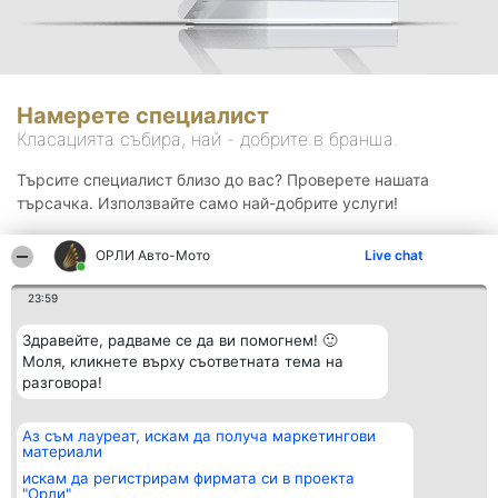
Намерете специалист
Класацията събира, най - добрите в бранша.
Търсите специалист близо до вас? Проверете нашата
търсачка. Използвайте само най-добрите услуги!
ОРЛИ Aвто-Mото
Live chat
Търсене
23:59
Здравейте, радваме се да ви помогнем! 🙂
Моля, кликнете върху съответната тема на
разговора!
Аз съм лауреат, искам да получа маркетингови
Организатор на
Класация
Контакти
материали
класиране
Победители
Контакти
Beautiful Company S.R.L.
Списък на
искам да регистрирам фирмата си в проекта
BulevardulAleea Timișul De
всички
"Орли"