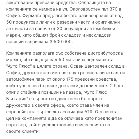
лекотоварни превозни средства. Седалището на
компанията се намира на ул. Околовръстен път 370 в
София. Фирмата предлага богато разнообразие от над
50 продуктови линии с резервни части и оригинални
авточасти за повече от 30 популярни автомобилни
марки, като общият брой складови и нескладови
позиции надвишава 3 500 000.
Компанията разполага със собствена дистрибуторска
мрежа, обхващаща над 50 магазина под марката
"Ауто Плюс" в цялата страна. Освен централен склад в
София, дружеството има няколко регионални склада и
автомобилен парк от около 175 превозни средства,
който улеснява бързите доставки до клиентите. С богат
опит и стабилни позиции на пазара, “Ауто Плюс
България” е първото и единствено българско
дружество в своята сфера, което става член на
европейската търговска асоциация ATR. Основната
цел на компанията е да се отличава като предпочитан
партньор, който удовлетворява изискванията на
своите клиенти.