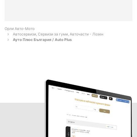
Орли Aвто-Mото
Автосервизи, Сервизи за гуми, Авточасти - Лозен
Ауто Плюс България / Auto Plus