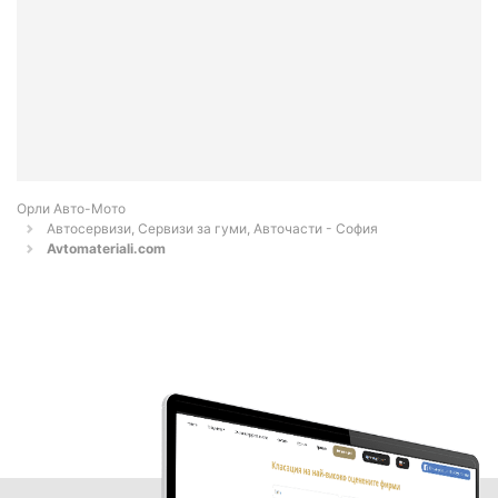
Орли Aвто-Mото
Автосервизи, Сервизи за гуми, Авточасти - София
Avtomateriali.com