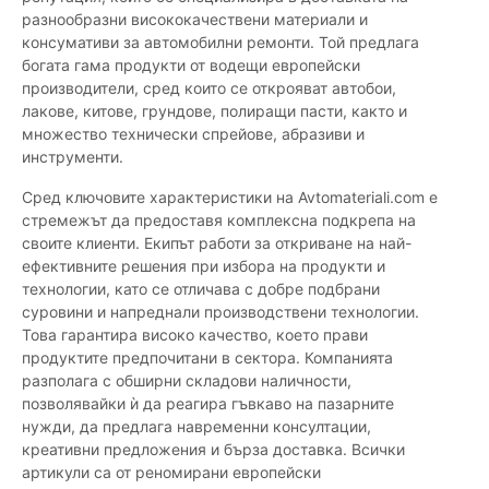
разнообразни висококачествени материали и
консумативи за автомобилни ремонти. Той предлага
богата гама продукти от водещи европейски
производители, сред които се открояват автобои,
лакове, китове, грундове, полиращи пасти, както и
множество технически спрейове, абразиви и
инструменти.
Сред ключовите характеристики на Avtomateriali.com е
стремежът да предоставя комплексна подкрепа на
своите клиенти. Екипът работи за откриване на най-
ефективните решения при избора на продукти и
технологии, като се отличава с добре подбрани
суровини и напреднали производствени технологии.
Това гарантира високо качество, което прави
продуктите предпочитани в сектора. Компанията
разполага с обширни складови наличности,
позволявайки ѝ да реагира гъвкаво на пазарните
нужди, да предлага навременни консултации,
креативни предложения и бърза доставка. Всички
артикули са от реномирани европейски