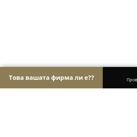
Това вашата фирма ли е??
Пров
Орли Aвто-Mото
Автосервизи, Сервизи за гум
BAAS LTD. Автоаларми