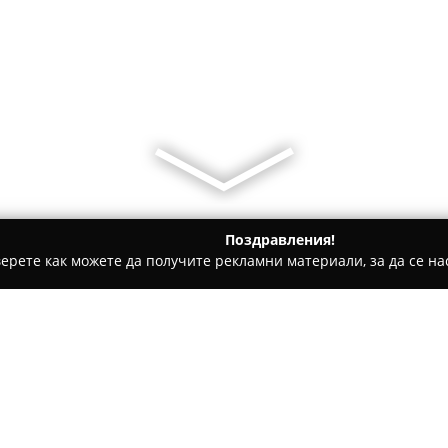
Поздравления!
ерете как можете да получите рекламни материали, за да се нас
и, Авточасти - София
BAAS LTD. Автоаларми
Относно компанията: