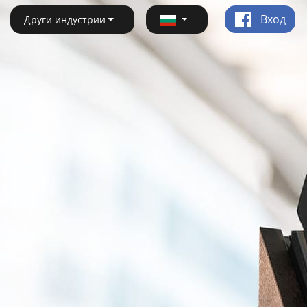
Вход
Други индустрии