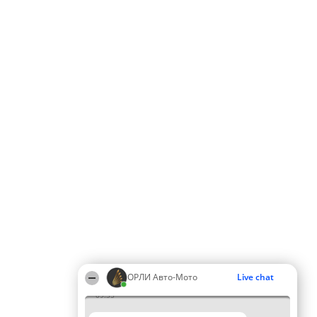
ОРЛИ Aвто-Mото
Live chat
09:35