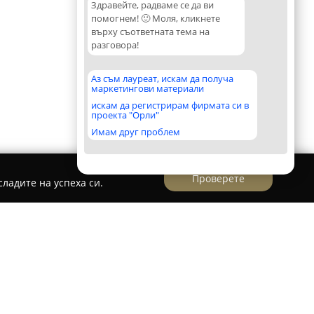
Здравейте, радваме се да ви
помогнем! 🙂 Моля, кликнете
върху съответната тема на
разговора!
Аз съм лауреат, искам да получа
маркетингови материали
искам да регистрирам фирмата си в
проекта "Орли"
Имам друг проблем
Проверете
ладите на успеха си.