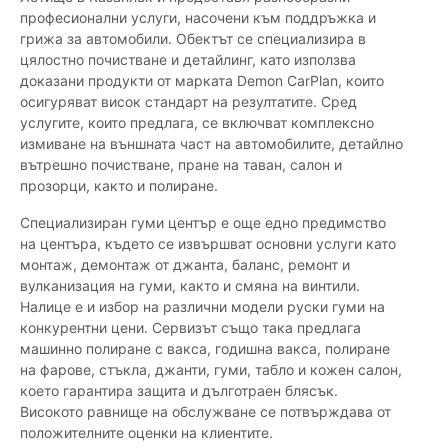
професионални услуги, насочени към поддръжка и
грижа за автомобили. Обектът се специализира в
цялостно почистване и детайлинг, като използва
доказани продукти от марката Demon CarPlan, които
осигуряват висок стандарт на резултатите. Сред
услугите, които предлага, се включват комплексно
измиване на външната част на автомобилите, детайлно
вътрешно почистване, пране на таван, салон и
прозорци, както и полиране.
Специализиран гуми център е още едно предимство
на центъра, където се извършват основни услуги като
монтаж, демонтаж от джанта, баланс, ремонт и
вулканизация на гуми, както и смяна на винтили.
Налице е и избор на различни модели руски гуми на
конкурентни цени. Сервизът също така предлага
машинно полиране с вакса, годишна вакса, полиране
на фарове, стъкла, джанти, гуми, табло и кожен салон,
което гарантира защита и дълготраен блясък.
Високото равнище на обслужване се потвърждава от
положителните оценки на клиентите.