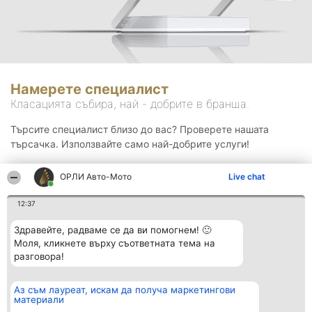
Намерете специалист
Класацията събира, най - добрите в бранша.
Търсите специалист близо до вас? Проверете нашата
търсачка. Използвайте само най-добрите услуги!
ОРЛИ Aвто-Mото
Live chat
Търсене
12:37
Здравейте, радваме се да ви помогнем! 🙂
Моля, кликнете върху съответната тема на
разговора!
Аз съм лауреат, искам да получа маркетингови
Организатор на
Класация
Контакти
материали
класиране
Победители
Контакти
Beautiful Company S.R.L.
Списък на