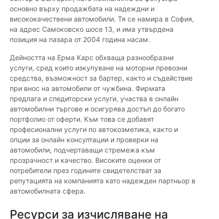
основно върху продажбата на надеждни и
висококачествени автомобили. Тя се намира в София,
на адрес Самоковско шосе 13, и има утвърдена
позиция на пазара от 2004 година насам.
Дейността на Ерма Карс обхваща разнообразни
услуги, сред които изкупуване на моторни превозни
средства, възможност за бартер, както и съдействие
при внос на автомобили от чужбина. Фирмата
предлага и спедиторски услуги, участва в онлайн
автомобилни търгове и осигурява достъп до богато
портфолио от оферти. Към това се добавят
професионални услуги по автокозметика, както и
опции за онлайн консултации и проверки на
автомобили, подчертаващи стремежа към
прозрачност и качество. Високите оценки от
потребители през годините свидетелстват за
репутацията на компанията като надежден партньор в
автомобилната сфера.
Ресурси за изчисляване на