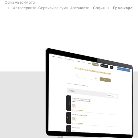
Орли Aвто-Mото
Автосервизи, Сервизи за гуми, Авточасти - София
Ерма карс