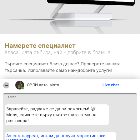
Намерете специалист
Класацията събира, най - добрите в бранша.
Търсите специалист близо до вас? Проверете нашата
търсачка. Използвайте само най-добрите услуги!
ОРЛИ Aвто-Mото
Live chat
Търсене
17:27
Здравейте, радваме се да ви помогнем! 🙂
Моля, кликнете върху съответната тема на
разговора!
Аз съм лауреат, искам да получа маркетингови
Организатор на
Класация
Контакти