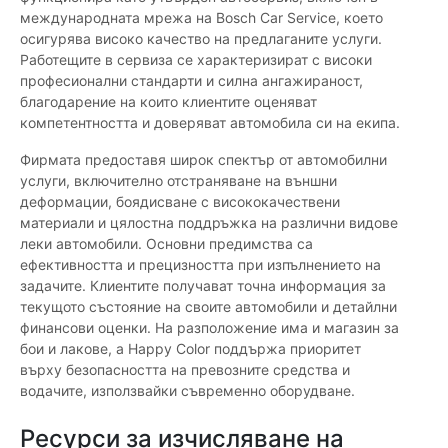
международната мрежа на Bosch Car Service, което
осигурява високо качество на предлаганите услуги.
Работещите в сервиза се характеризират с високи
професионални стандарти и силна ангажираност,
благодарение на които клиентите оценяват
компетентността и доверяват автомобила си на екипа.
Фирмата предоставя широк спектър от автомобилни
услуги, включително отстраняване на външни
деформации, боядисване с висококачествени
материали и цялостна поддръжка на различни видове
леки автомобили. Основни предимства са
ефективността и прецизността при изпълнението на
задачите. Клиентите получават точна информация за
текущото състояние на своите автомобили и детайлни
финансови оценки. На разположение има и магазин за
бои и лакове, а Happy Color поддържа приоритет
върху безопасността на превозните средства и
водачите, използвайки съвременно оборудване.
Ресурси за изчисляване на