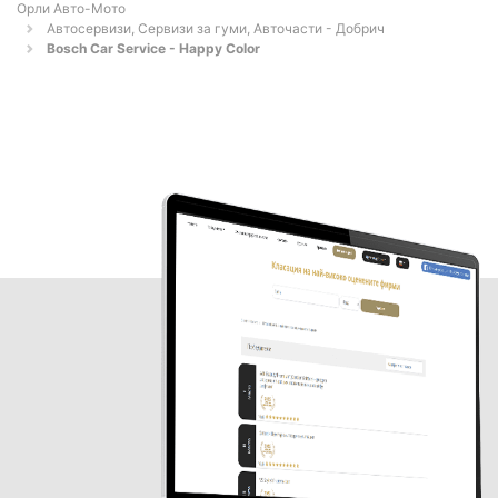
Орли Aвто-Mото
Автосервизи, Сервизи за гуми, Авточасти - Добрич
Bosch Car Service - Happy Color