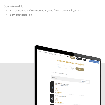
Орли Aвто-Mото
Автосервизи, Сервизи за гуми, Авточасти - Бургас
Lowcostcars.bg