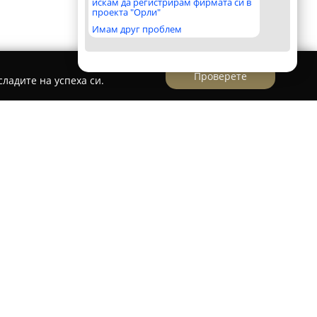
искам да регистрирам фирмата си в
проекта "Орли"
Имам друг проблем
Проверете
ладите на успеха си.
тавлява реномиран автомобилен сервиз,
ето на качествени услуги за ремонт и
 автомобили. Сервизът е разположен на
път 208 в град Провадия, което гарантира
гостите на региона.
истики на "Авторемонт Провадия" са