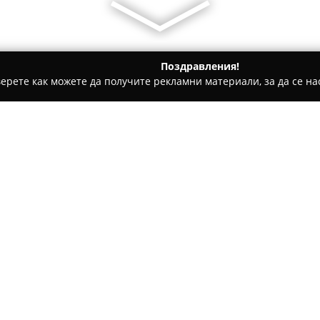
Поздравления!
ерете как можете да получите рекламни материали, за да се нас
и, Авточасти - Провадия
Авторемонт Провадия
Относно компанията:
Авторемонт Провадия
предс
фокусиран върху предоставян
поддръжка на леки и товарни
ключовата локация по главен 
Покажи повече >>
удобен достъп за местните и 
Сред отличителните характер