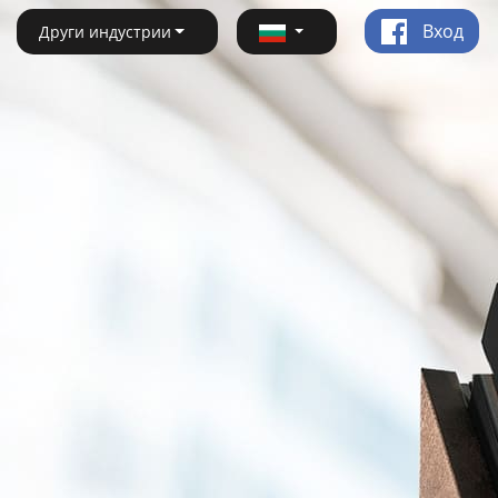
Вход
Други индустрии