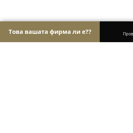
Това вашата фирма ли е??
Пров
Орли Aвто-Mото
Автосервизи, Сервизи за гум
Авторемонт Провадия
8.1
(10)