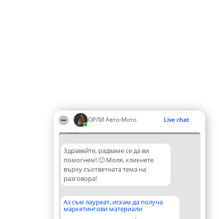
ОРЛИ Aвто-Mото
Live chat
14:06
Здравейте, радваме се да ви
помогнем! 🙂 Моля, кликнете
върху съответната тема на
разговора!
Аз съм лауреат, искам да получа
маркетингови материали