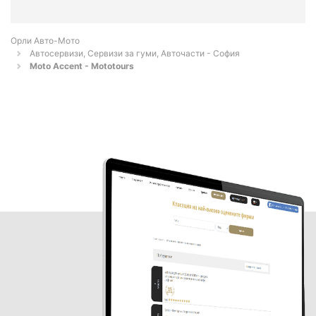
Орли Aвто-Mото
Автосервизи, Сервизи за гуми, Авточасти - София
Moto Accent - Mototours