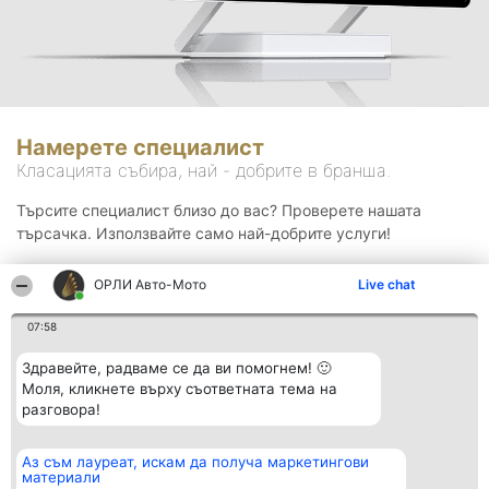
Намерете специалист
Класацията събира, най - добрите в бранша.
Търсите специалист близо до вас? Проверете нашата
търсачка. Използвайте само най-добрите услуги!
ОРЛИ Aвто-Mото
Live chat
Търсене
07:58
Здравейте, радваме се да ви помогнем! 🙂
Моля, кликнете върху съответната тема на
разговора!
Аз съм лауреат, искам да получа маркетингови
Организатор на
Класация
Контакти
материали
класиране
Победители
Контакти