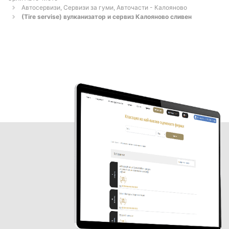
Автосервизи, Сервизи за гуми, Авточасти - Калояново
(Tire servise) вулканизатор и сервиз Калояново сливен