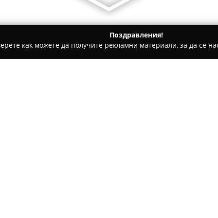
Поздравления!
ерете как можете да получите рекламни материали, за да се нас
и, Авточасти - Плевен
Hpolish Tint Garage / Затъмняване н
е на Автостъкла
Относно компанията:
Разположен в Плевен на ул. Г
функционира като специализ
услуги за затъмняване на ав
фолиа, които осигуряват ком
Сред ключовите характеристи
фолиата блокират до 99% от 
за опазване на интериора от