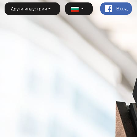
Вход
Други индустрии