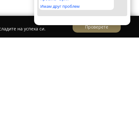
Имам друг проблем
Проверете
ладите на успеха си.
а Автостъкла Плевен
.М. Димитров 137,
Hpolish Tint Garage
иран център, предоставящ професионални
тостъкла. Фирмата използва висококачествени
плексни предимства за автомобилите.
ки е силната защита срещу UV лъчение –
вредните ултравиолетови лъчи, което спомага
 избледняване и повишава комфорта на