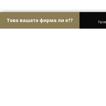
Това вашата фирма ли е??
Пров
Орли Aвто-Mото
Автосервизи, Сервизи за гум
Hpolish Tint Garage / Затъмняван
Плевен
10
(51)
Плевен, Г.М. Димитров 137