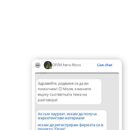
ОРЛИ Aвто-Mото
Live chat
14:42
Здравейте, радваме се да ви
помогнем! 🙂 Моля, кликнете
върху съответната тема на
разговора!
Аз съм лауреат, искам да получа
маркетингови материали
искам да регистрирам фирмата си в
проекта "Орли"