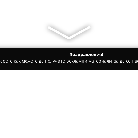
Поздравления!
ерете как можете да получите рекламни материали, за да се нас
и, Авточасти - Добрич
Автосервиз МаДАуто 23 ЕООД
Относно компанията:
Автосервиз МаДАуто 23
в гр
за поддръжка и диагностика 
дейността е осигуряването н