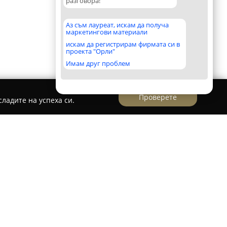
разговора!
Аз съм лауреат, искам да получа
маркетингови материали
искам да регистрирам фирмата си в
проекта "Орли"
Имам друг проблем
Проверете
ладите на успеха си.
ад Добрич предоставя широк набор от услуги
на леки автомобили. Основен акцент в
а висока надеждност и удължен живот на