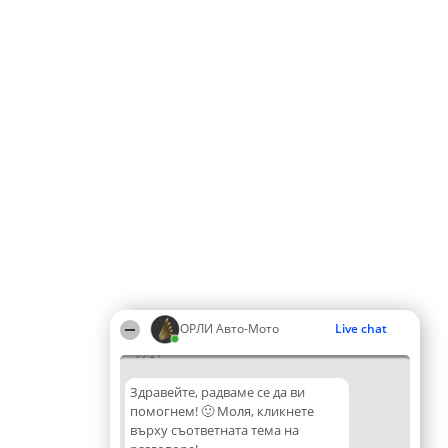
ОРЛИ Aвто-Mото
Live chat
09:21
Здравейте, радваме се да ви
помогнем! 🙂 Моля, кликнете
върху съответната тема на