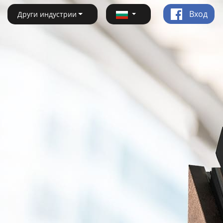
Вход
Други индустрии