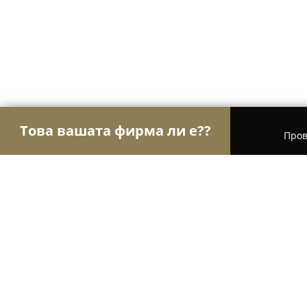
Това вашата фирма ли е??
Пров
Орли Aвто-Mото
Автосервизи, Сервизи за гум
Автосервиз МаДАуто 23 ЕООД