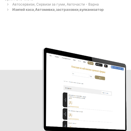
Автосервизи, Сервизи за гуми, Авточасти - Варна
Изипей каса,Автомивка,застраховки,вулканизатор