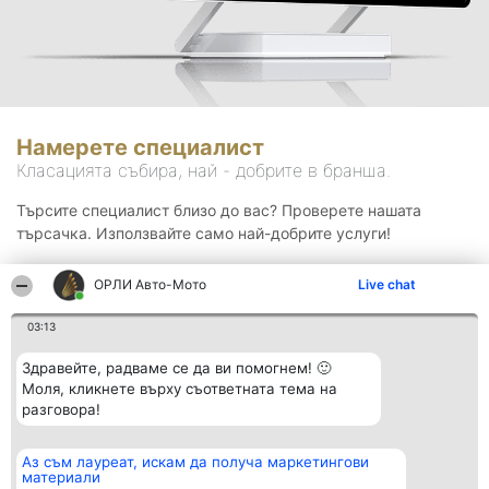
Намерете специалист
Класацията събира, най - добрите в бранша.
Търсите специалист близо до вас? Проверете нашата
търсачка. Използвайте само най-добрите услуги!
ОРЛИ Aвто-Mото
Live chat
Търсене
03:13
Здравейте, радваме се да ви помогнем! 🙂
Моля, кликнете върху съответната тема на
разговора!
Аз съм лауреат, искам да получа маркетингови
Организатор на
Класация
Контакти
материали
класиране
Победители
Контакти