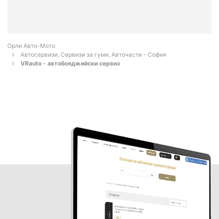
Орли Aвто-Mото
Автосервизи, Сервизи за гуми, Авточасти - София
VRauto - автобояджийски сервиз