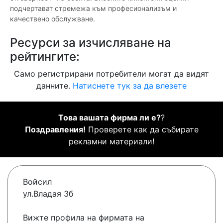
подчертават стремежа към професионализъм и
качествено обслужване.
Ресурси за изчисляване на
рейтингите:
Само регистрирани потребители могат да видят
данните.
Натиснете тук за да влезете
Това вашата фирма ли е?
?
Поздравления!
Проверете как да събирате
рекламни материали!
Войсил
ул.Владая 3б
Вижте профила на фирмата на