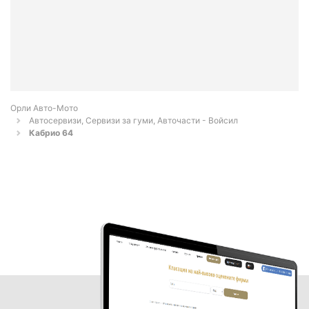
Орли Aвто-Mото
Автосервизи, Сервизи за гуми, Авточасти - Войсил
Кабрио 64