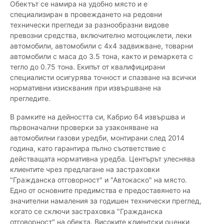
Обектът се намира на удобно място и е
специализиран в провеждането на редовни
технически прегледи за разнообразни видове
превозни средства, включително мотоциклети, леки
автомобили, автомобили с 4х4 задвижване, товарни
автомобили с маса до 3.5 тона, както и ремаркета с
тегло до 0.75 тона. Екипът от квалифицирани
специалисти осигурява точност и спазване на всички
нормативни изисквания при извършване на
прегледите.
В рамките на дейността си, Кабрио 64 извършва и
първоначални проверки за узаконяване на
автомобилни газови уредби, монтирани след 2014
година, като гарантира пълно съответствие с
действащата нормативна уредба. Центърът улеснява
клиентите чрез предлагане на застраховки
"Гражданска отговорност" и "Автокаско" на място.
Едно от основните предимства е предоставянето на
значителни намаления за годишен технически преглед,
когато се сключи застраховка "Гражданска
отговорност" на обекта. Високите клиентски оценки