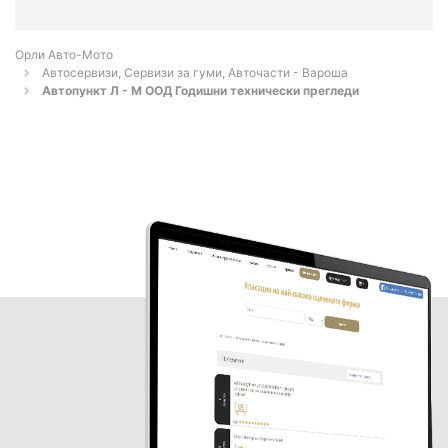
Орли Aвто-Mото
Автосервизи, Сервизи за гуми, Авточасти - Вароша
Автопункт Л - М ООД Годишни технически прегледи