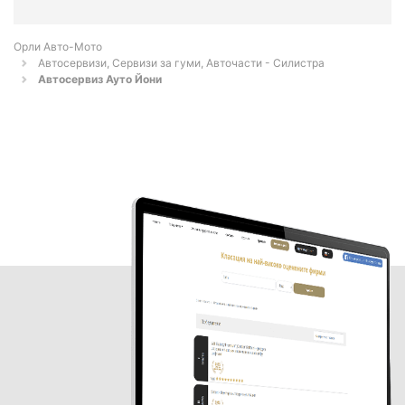
Орли Aвто-Mото
Автосервизи, Сервизи за гуми, Авточасти - Силистра
Автосервиз Ауто Йони