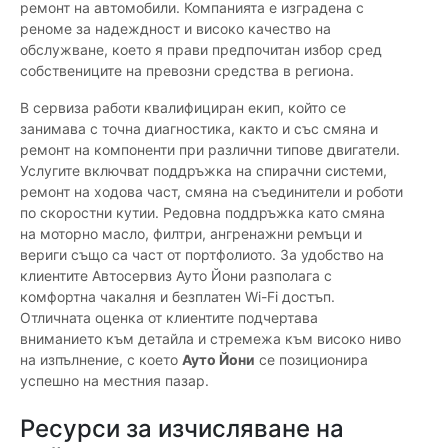
ремонт на автомобили. Компанията е изградена с
реноме за надеждност и високо качество на
обслужване, което я прави предпочитан избор сред
собствениците на превозни средства в региона.
В сервиза работи квалифициран екип, който се
занимава с точна диагностика, както и със смяна и
ремонт на компоненти при различни типове двигатели.
Услугите включват поддръжка на спирачни системи,
ремонт на ходова част, смяна на съединители и роботи
по скоростни кутии. Редовна поддръжка като смяна
на моторно масло, филтри, ангренажни ремъци и
вериги също са част от портфолиото. За удобство на
клиентите Автосервиз Ауто Йони разполага с
комфортна чакалня и безплатен Wi-Fi достъп.
Отличната оценка от клиентите подчертава
вниманието към детайла и стремежа към високо ниво
на изпълнение, с което
Ауто Йони
се позиционира
успешно на местния пазар.
Ресурси за изчисляване на