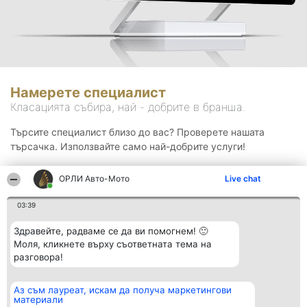
Намерете специалист
Класацията събира, най - добрите в бранша.
Търсите специалист близо до вас? Проверете нашата
търсачка. Използвайте само най-добрите услуги!
ОРЛИ Aвто-Mото
Live chat
Търсене
03:39
Здравейте, радваме се да ви помогнем! 🙂
Моля, кликнете върху съответната тема на
разговора!
Аз съм лауреат, искам да получа маркетингови
Организатор на
Класация
Контакти
материали
класиране
Победители
Контакти