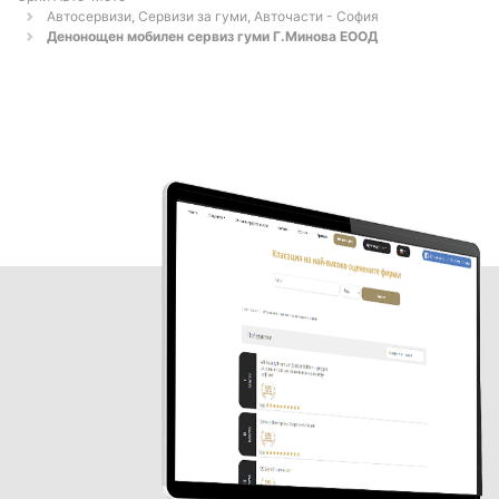
Автосервизи, Сервизи за гуми, Авточасти - София
Денонощен мобилен сервиз гуми Г.Минова ЕООД