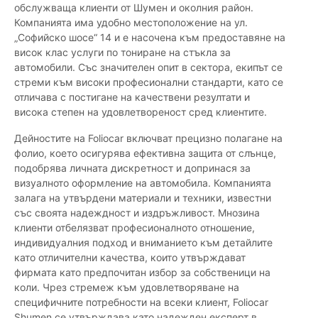
обслужваща клиенти от Шумен и околния район.
Компанията има удобно местоположение на ул.
„Софийско шосе“ 14 и е насочена към предоставяне на
висок клас услуги по тониране на стъкла за
автомобили. Със значителен опит в сектора, екипът се
стреми към високи професионални стандарти, като се
отличава с постигане на качествени резултати и
висока степен на удовлетвореност сред клиентите.
Дейностите на Foliocar включват прецизно полагане на
фолио, което осигурява ефективна защита от слънце,
подобрява личната дискретност и допринася за
визуалното оформление на автомобила. Компанията
залага на утвърдени материали и техники, известни
със своята надеждност и издръжливост. Мнозина
клиенти отбелязват професионалното отношение,
индивидуалния подход и вниманието към детайлите
като отличителни качества, които утвърждават
фирмата като предпочитан избор за собственици на
коли. Чрез стремеж към удовлетворяване на
специфичните потребности на всеки клиент, Foliocar
Shumen се утвърждава като надежден експерт в