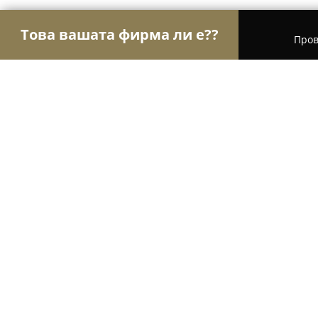
Това вашата фирма ли е??
Пров
Орли Aвто-Mото
Автосервизи, Сервизи за гум
Автоцентър Диомо
9.4
(50)
Враца, Vratza
Покажи телефонния номер