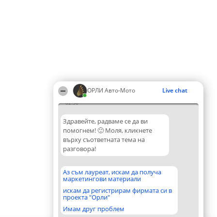
ОРЛИ Aвто-Mото
Live chat
02:56
Здравейте, радваме се да ви
помогнем! 🙂 Моля, кликнете
върху съответната тема на
разговора!
Аз съм лауреат, искам да получа
маркетингови материали
искам да регистрирам фирмата си в
проекта "Орли"
Имам друг проблем