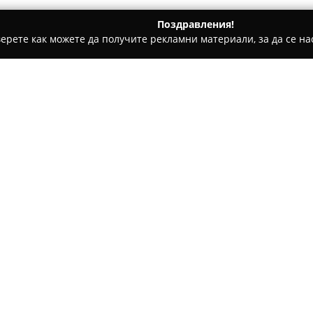
Поздравления!
ерете как можете да получите рекламни материали, за да се нас
и, Авточасти - Враца
Автоцентър Диомо
Относно компанията:
Автоцентър Диомо
представ
специализиран в предлаганет
поддръжка и ремонт на автом
Ботев“ 139Б и се отличава с
Екипът включва квалифицира
диагностика на двигатели, с
както и монтаж, демонтаж и б
Сред основните услуги са съ
филтри и свещи, ремонт на съ