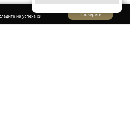
Проверете
ладите на успеха си.
лява утвърден автосервиз във Враца,
о на разнообразни услуги за диагностика,
обили. Сервизът се намира на бул. „Христо
 професионализъм и внимание към детайлите.
ни специалисти, които извършват
ервизиране на спирачна система и климатик,
аланс на автомобилни гуми.
що смяна на консумативи като масло, ремъци,
единител и скоростна кутия, както и цялостни