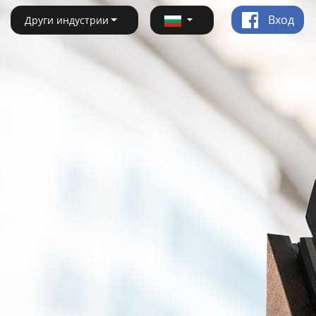
Вход
Други индустрии