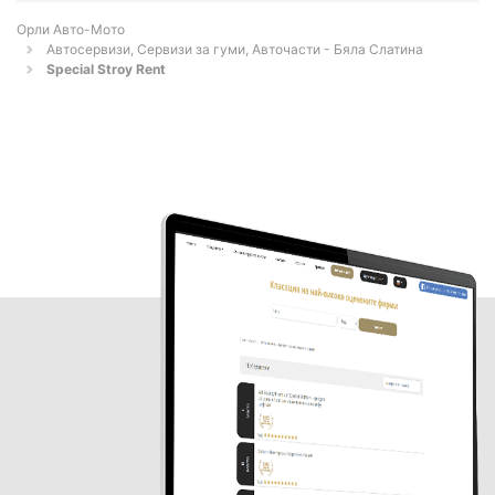
Орли Aвто-Mото
Автосервизи, Сервизи за гуми, Авточасти - Бяла Слатина
Special Stroy Rent