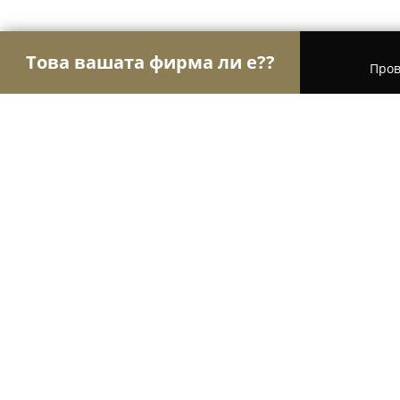
Това вашата фирма ли е??
Пров
Орли Aвто-Mото
Автосервизи, Сервизи за гум
Миронов АУТО - Автосервиз
8.5
(5)
Видин, Vidin
Покажи телефонния номер