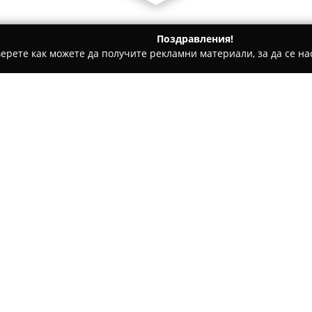
Поздравления!
ерете как можете да получите рекламни материали, за да се нас
и, Авточасти - Видин
Миронов АУТО - Автосервиз
Относно компанията:
Миронов Ауто
в град Видин 
поддръжка на автомобили, кат
гарантира комфортно изживяв
сервизът се е наложил като 
и се слави с качествени услу
Специализираният екип изпъ
цялостно обслужване на авто
Основните дейности обхващат