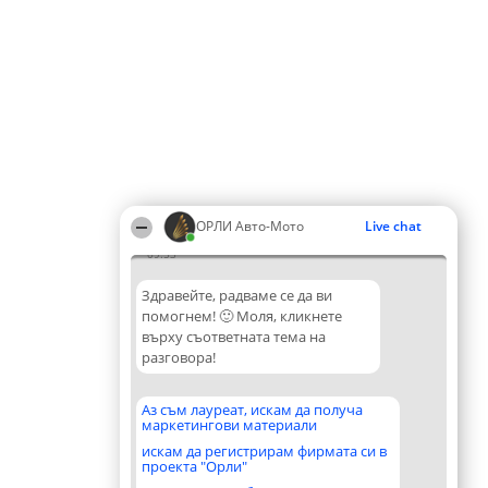
ОРЛИ Aвто-Mото
Live chat
09:53
Здравейте, радваме се да ви
помогнем! 🙂 Моля, кликнете
върху съответната тема на
разговора!
Аз съм лауреат, искам да получа
маркетингови материали
искам да регистрирам фирмата си в
проекта "Орли"