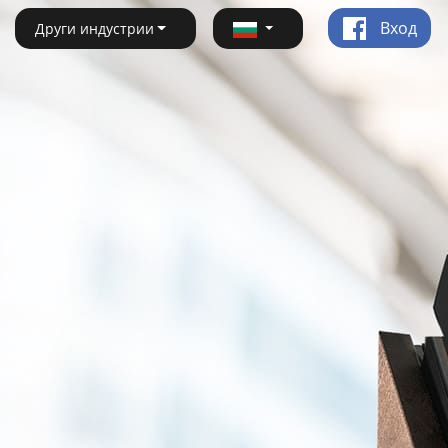
Вход
Други индустрии