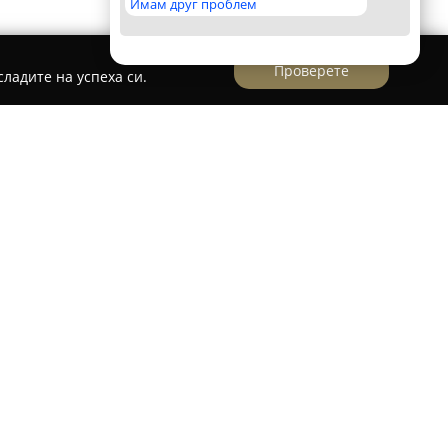
Имам друг проблем
Проверете
ладите на успеха си.
предоставя професионални услуги по ремонт и
о се отличава с надеждност, безопасност и
ане на пътя. Със значителен опит в бранша,
предпочитан избор сред шофьорите в региона
ги на достъпни цени.
лнява детайлна диагностика заедно с
мобили от различни марки и модели.
 сервиз и ремонт на двигатели и трансмисии,