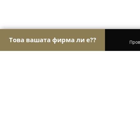
Това вашата фирма ли е??
Пров
Орли Aвто-Mото
Автосервизи, Сервизи за гуми
ГТП "Мивес - 2011"
9.1
(23)