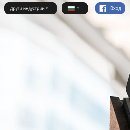
Вход
Други индустрии