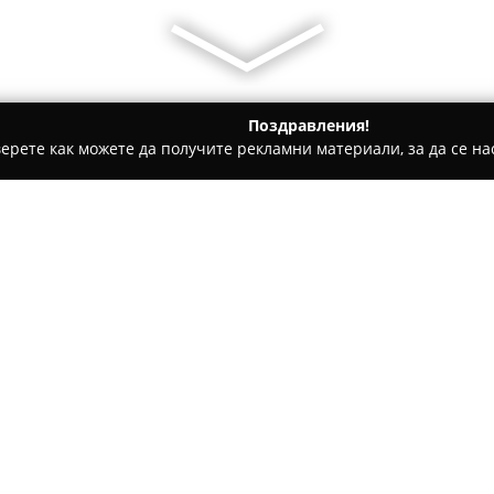
Поздравления!
ерете как можете да получите рекламни материали, за да се нас
, Авточасти - Русе
ГТП "Мивес - 2011"
Относно компанията:
Мивес - 2011
представлява у
технически прегледи на разл
Пунктът се намира на булева
надеждно обслужване за леки
мотоциклети и ремаркета.