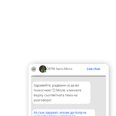
ОРЛИ Aвто-Mото
Live chat
04:24
Здравейте, радваме се да ви
помогнем! 🙂 Моля, кликнете
върху съответната тема на
разговора!
Аз съм лауреат, искам да получа