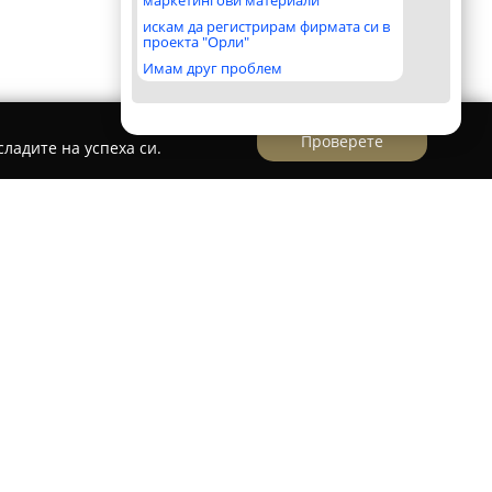
маркетингови материали
искам да регистрирам фирмата си в
проекта "Орли"
Имам друг проблем
Проверете
ладите на успеха си.
твърден пункт за извършване на годишни
ични моторни превозни средства в Русе.
рд Тутракан 92 и предлага професионално и
 автомобили, товарни превозни средства,